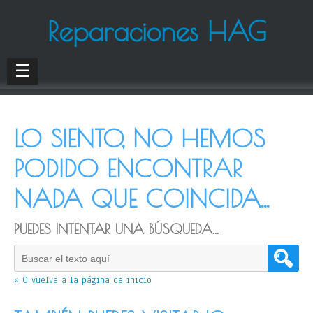
Reparaciones HAG
☰
LO SIENTO, NO HEMOS
PODIDO ENCONTRAR
NADA QUE COINCIDA...
PUEDES INTENTAR UNA BÚSQUEDA...
« O vuelve a la página de inicio