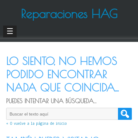
Reparaciones HAG
☰
LO SIENTO, NO HEMOS
PODIDO ENCONTRAR
NADA QUE COINCIDA...
PUEDES INTENTAR UNA BÚSQUEDA...
« O vuelve a la página de inicio