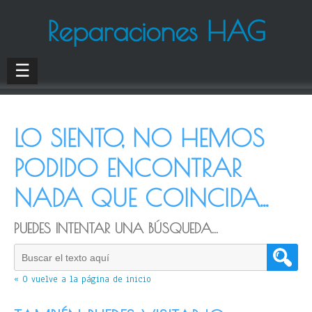
Reparaciones HAG
☰
LO SIENTO, NO HEMOS
PODIDO ENCONTRAR
NADA QUE COINCIDA...
PUEDES INTENTAR UNA BÚSQUEDA...
« O vuelve a la página de inicio