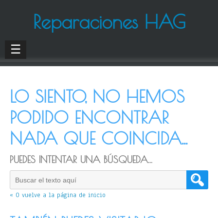
Reparaciones HAG
☰
LO SIENTO, NO HEMOS
PODIDO ENCONTRAR
NADA QUE COINCIDA...
PUEDES INTENTAR UNA BÚSQUEDA...
« O vuelve a la página de inicio