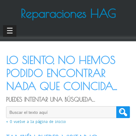
Reparaciones HAG
☰
LO SIENTO, NO HEMOS
PODIDO ENCONTRAR
NADA QUE COINCIDA...
PUEDES INTENTAR UNA BÚSQUEDA...
« O vuelve a la página de inicio