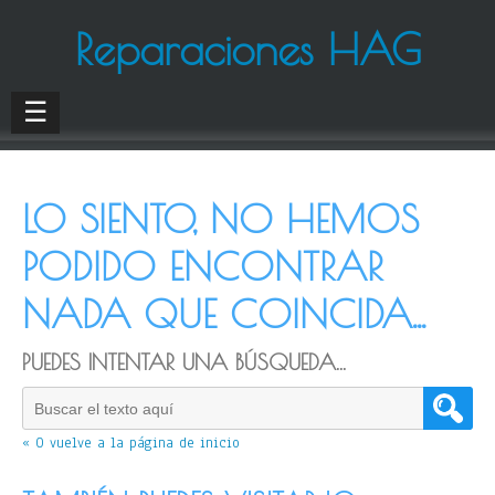
Reparaciones HAG
☰
LO SIENTO, NO HEMOS
PODIDO ENCONTRAR
NADA QUE COINCIDA...
PUEDES INTENTAR UNA BÚSQUEDA...
« O vuelve a la página de inicio