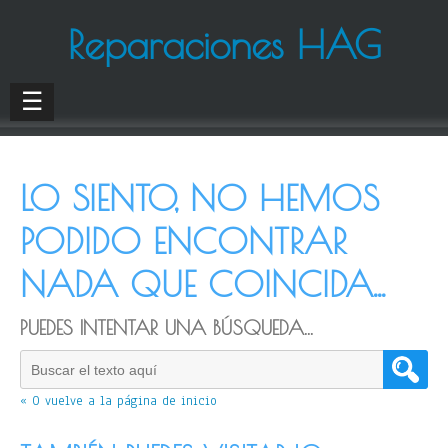
Reparaciones HAG
☰
LO SIENTO, NO HEMOS
PODIDO ENCONTRAR
NADA QUE COINCIDA...
PUEDES INTENTAR UNA BÚSQUEDA...
« O vuelve a la página de inicio