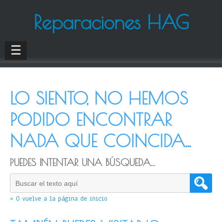
Reparaciones HAG
☰
LO SIENTO, NO HEMOS
PODIDO ENCONTRAR
NADA QUE COINCIDA...
PUEDES INTENTAR UNA BÚSQUEDA...
« O vuelve a la página de inicio