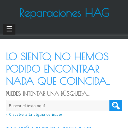
Reparaciones HAG
☰
LO SIENTO, NO HEMOS
PODIDO ENCONTRAR
NADA QUE COINCIDA...
PUEDES INTENTAR UNA BÚSQUEDA...
« O vuelve a la página de inicio