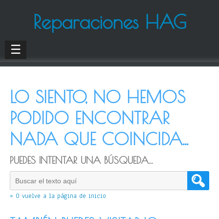
Reparaciones HAG
☰
LO SIENTO, NO HEMOS
PODIDO ENCONTRAR
NADA QUE COINCIDA...
PUEDES INTENTAR UNA BÚSQUEDA...
« O vuelve a la página de inicio