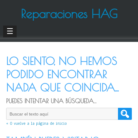
Reparaciones HAG
☰
LO SIENTO, NO HEMOS
PODIDO ENCONTRAR
NADA QUE COINCIDA...
PUEDES INTENTAR UNA BÚSQUEDA...
« O vuelve a la página de inicio