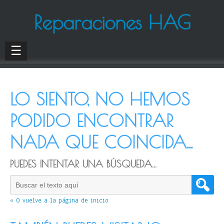
Reparaciones HAG
☰
LO SIENTO, NO HEMOS
PODIDO ENCONTRAR
NADA QUE COINCIDA...
PUEDES INTENTAR UNA BÚSQUEDA...
« O vuelve a la página de inicio