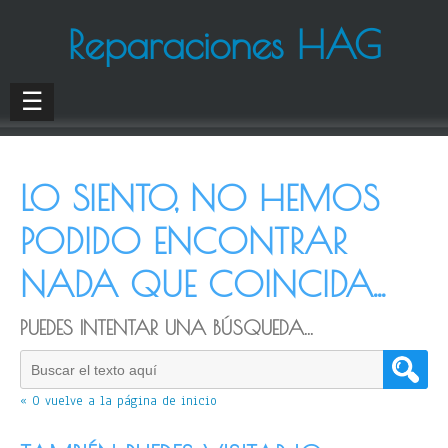
Reparaciones HAG
☰
LO SIENTO, NO HEMOS
PODIDO ENCONTRAR
NADA QUE COINCIDA...
PUEDES INTENTAR UNA BÚSQUEDA...
« O vuelve a la página de inicio