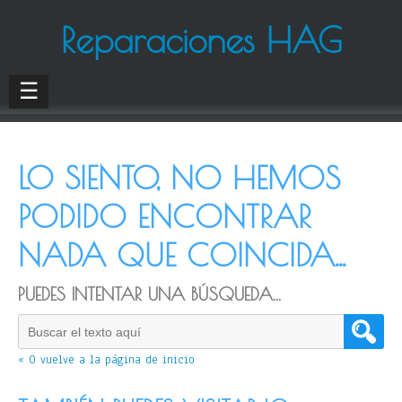
Reparaciones HAG
☰
LO SIENTO, NO HEMOS
PODIDO ENCONTRAR
NADA QUE COINCIDA...
PUEDES INTENTAR UNA BÚSQUEDA...
« O vuelve a la página de inicio