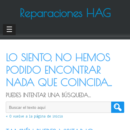
Reparaciones HAG
☰
LO SIENTO, NO HEMOS
PODIDO ENCONTRAR
NADA QUE COINCIDA...
PUEDES INTENTAR UNA BÚSQUEDA...
« O vuelve a la página de inicio