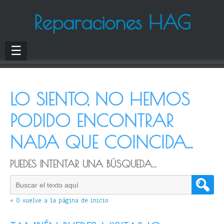
Reparaciones HAG
☰
LO SIENTO, NO HEMOS
PODIDO ENCONTRAR
NADA QUE COINCIDA...
PUEDES INTENTAR UNA BÚSQUEDA...
« O vuelve a la página de inicio