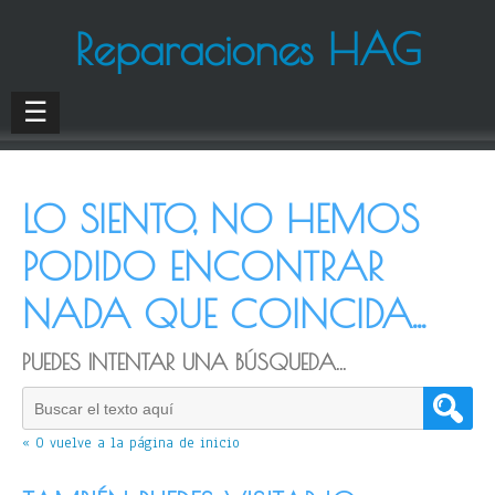
Reparaciones HAG
☰
LO SIENTO, NO HEMOS
PODIDO ENCONTRAR
NADA QUE COINCIDA...
PUEDES INTENTAR UNA BÚSQUEDA...
« O vuelve a la página de inicio