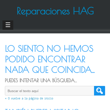
Reparaciones HAG
☰
LO SIENTO, NO HEMOS
PODIDO ENCONTRAR
NADA QUE COINCIDA...
PUEDES INTENTAR UNA BÚSQUEDA...
« O vuelve a la página de inicio