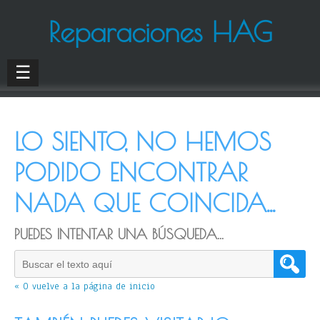
Reparaciones HAG
☰
LO SIENTO, NO HEMOS
PODIDO ENCONTRAR
NADA QUE COINCIDA...
PUEDES INTENTAR UNA BÚSQUEDA...
« O vuelve a la página de inicio