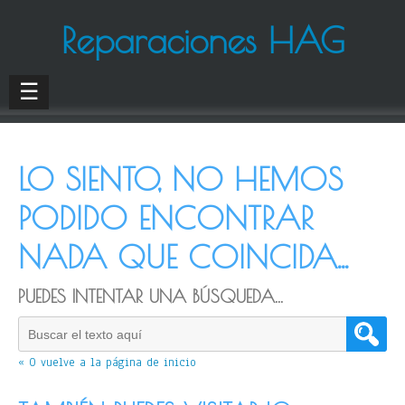
Reparaciones HAG
☰
LO SIENTO, NO HEMOS
PODIDO ENCONTRAR
NADA QUE COINCIDA...
PUEDES INTENTAR UNA BÚSQUEDA...
« O vuelve a la página de inicio