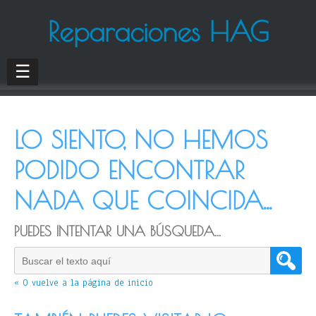
Reparaciones HAG
☰
LO SIENTO, NO HEMOS
PODIDO ENCONTRAR
NADA QUE COINCIDA...
PUEDES INTENTAR UNA BÚSQUEDA...
« O vuelve a la página de inicio