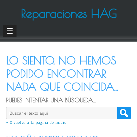
Reparaciones HAG
☰
LO SIENTO, NO HEMOS
PODIDO ENCONTRAR
NADA QUE COINCIDA...
PUEDES INTENTAR UNA BÚSQUEDA...
« O vuelve a la página de inicio