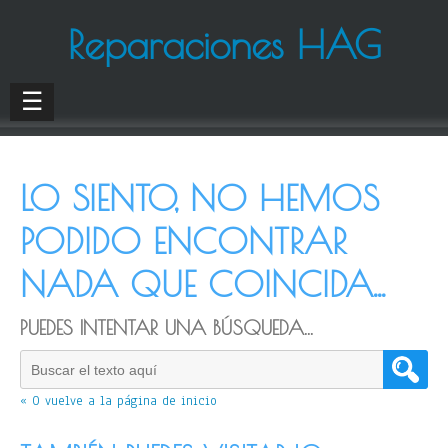
Reparaciones HAG
☰
LO SIENTO, NO HEMOS
PODIDO ENCONTRAR
NADA QUE COINCIDA...
PUEDES INTENTAR UNA BÚSQUEDA...
« O vuelve a la página de inicio