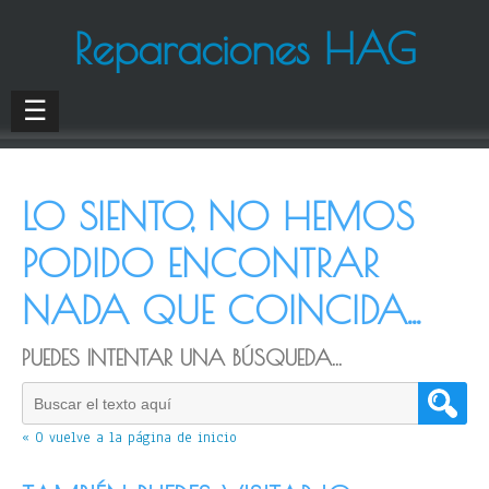
Reparaciones HAG
☰
LO SIENTO, NO HEMOS
PODIDO ENCONTRAR
NADA QUE COINCIDA...
PUEDES INTENTAR UNA BÚSQUEDA...
« O vuelve a la página de inicio