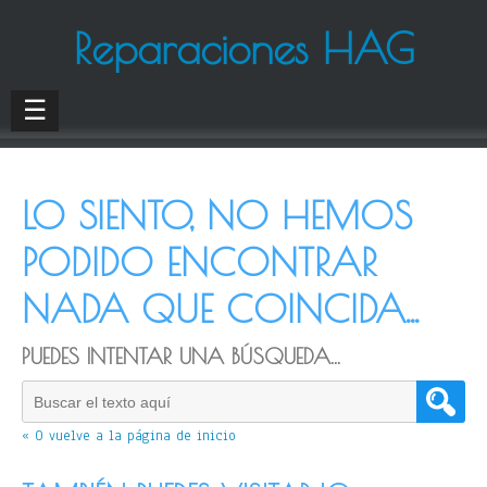
Reparaciones HAG
☰
LO SIENTO, NO HEMOS
PODIDO ENCONTRAR
NADA QUE COINCIDA...
PUEDES INTENTAR UNA BÚSQUEDA...
« O vuelve a la página de inicio