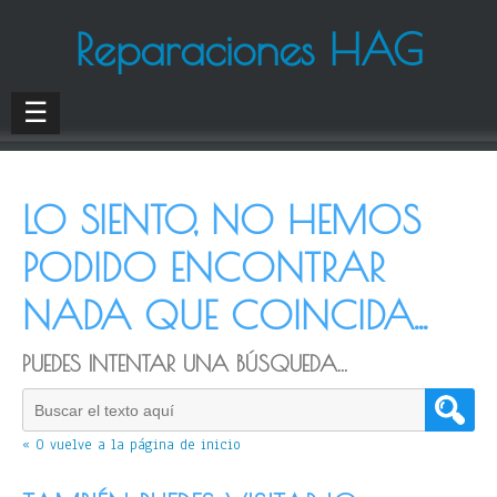
Reparaciones HAG
☰
LO SIENTO, NO HEMOS
PODIDO ENCONTRAR
NADA QUE COINCIDA...
PUEDES INTENTAR UNA BÚSQUEDA...
« O vuelve a la página de inicio