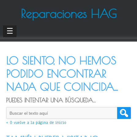
Reparaciones HAG
☰
LO SIENTO, NO HEMOS
PODIDO ENCONTRAR
NADA QUE COINCIDA...
PUEDES INTENTAR UNA BÚSQUEDA...
« O vuelve a la página de inicio