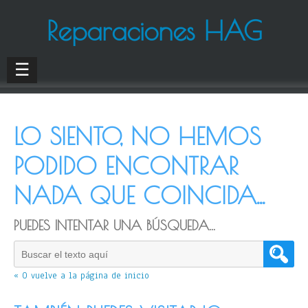
Reparaciones HAG
☰
LO SIENTO, NO HEMOS
PODIDO ENCONTRAR
NADA QUE COINCIDA...
PUEDES INTENTAR UNA BÚSQUEDA...
« O vuelve a la página de inicio