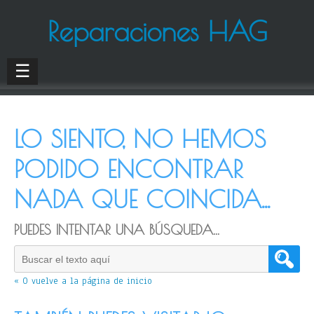
Reparaciones HAG
☰
LO SIENTO, NO HEMOS
PODIDO ENCONTRAR
NADA QUE COINCIDA...
PUEDES INTENTAR UNA BÚSQUEDA...
« O vuelve a la página de inicio