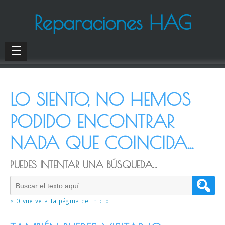
Reparaciones HAG
☰
LO SIENTO, NO HEMOS
PODIDO ENCONTRAR
NADA QUE COINCIDA...
PUEDES INTENTAR UNA BÚSQUEDA...
« O vuelve a la página de inicio