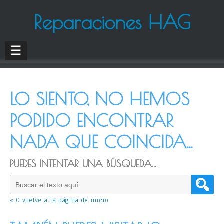
Reparaciones HAG
☰
LO SIENTO, NO HEMOS
PODIDO ENCONTRAR
NADA QUE COINCIDA...
PUEDES INTENTAR UNA BÚSQUEDA...
« O vuelve a la página de inicio