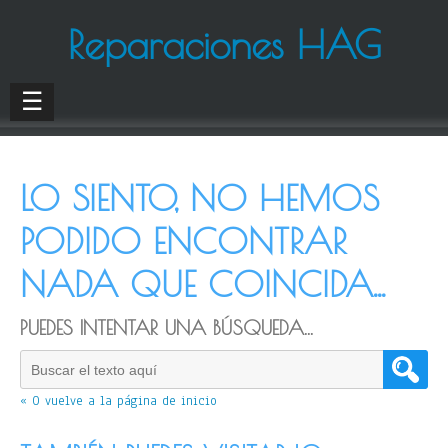
Reparaciones HAG
☰
LO SIENTO, NO HEMOS
PODIDO ENCONTRAR
NADA QUE COINCIDA...
PUEDES INTENTAR UNA BÚSQUEDA...
« O vuelve a la página de inicio