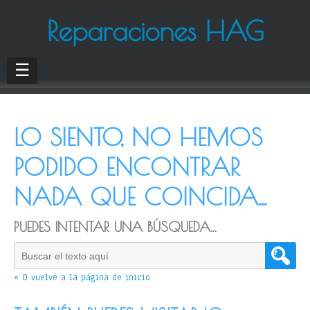
Reparaciones HAG
☰
LO SIENTO, NO HEMOS
PODIDO ENCONTRAR
NADA QUE COINCIDA...
PUEDES INTENTAR UNA BÚSQUEDA...
« O vuelve a la página de inicio