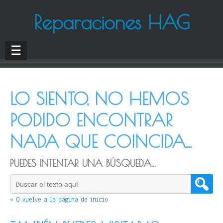
Reparaciones HAG
☰
LO SIENTO, NO HEMOS
PODIDO ENCONTRAR
NADA QUE COINCIDA...
PUEDES INTENTAR UNA BÚSQUEDA...
« O vuelve a la página de inicio