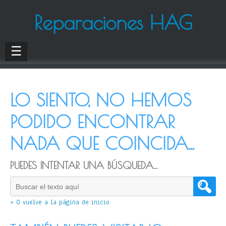
Reparaciones HAG
☰
LO SIENTO, NO HEMOS
PODIDO ENCONTRAR
NADA QUE COINCIDA...
PUEDES INTENTAR UNA BÚSQUEDA...
« O vuelve a la página de inicio