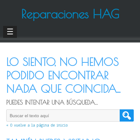
Reparaciones HAG
☰
LO SIENTO, NO HEMOS
PODIDO ENCONTRAR
NADA QUE COINCIDA...
PUEDES INTENTAR UNA BÚSQUEDA...
« O vuelve a la página de inicio