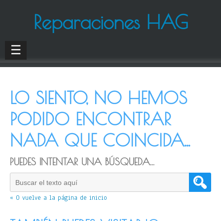
Reparaciones HAG
☰
LO SIENTO, NO HEMOS
PODIDO ENCONTRAR
NADA QUE COINCIDA...
PUEDES INTENTAR UNA BÚSQUEDA...
« O vuelve a la página de inicio