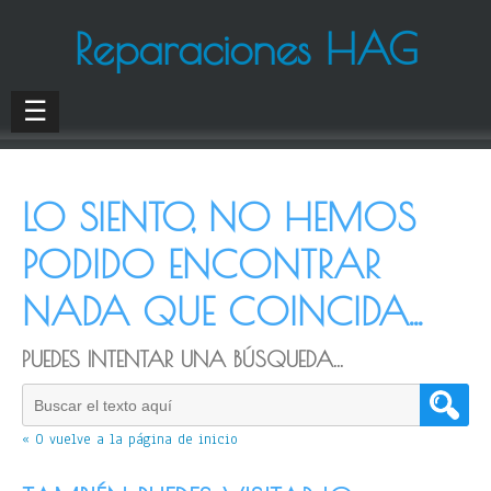
Reparaciones HAG
☰
LO SIENTO, NO HEMOS
PODIDO ENCONTRAR
NADA QUE COINCIDA...
PUEDES INTENTAR UNA BÚSQUEDA...
« O vuelve a la página de inicio