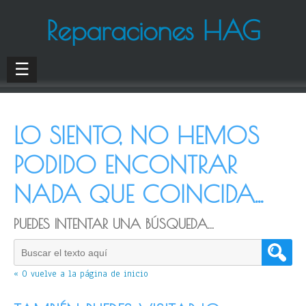
Reparaciones HAG
☰
LO SIENTO, NO HEMOS
PODIDO ENCONTRAR
NADA QUE COINCIDA...
PUEDES INTENTAR UNA BÚSQUEDA...
« O vuelve a la página de inicio