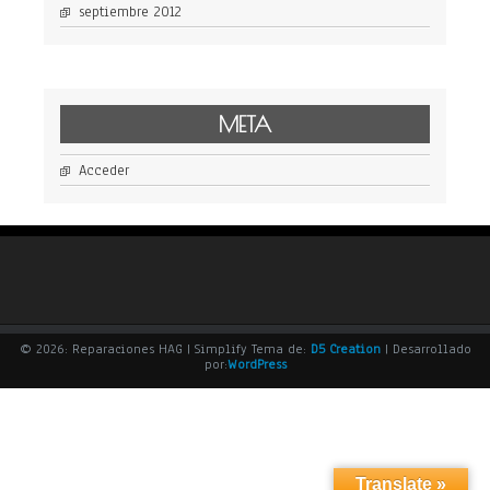
septiembre 2012
META
Acceder
© 2026: Reparaciones HAG
| Simplify Tema de:
D5 Creation
| Desarrollado
por:
WordPress
Translate »